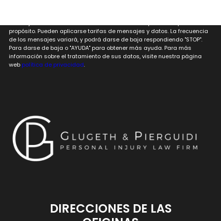
Al proporcionar mi número de teléfono a Glugeth & Pierguidi, P.C. estoy
de acuerdo y reconozco que Glugeth & Pierguidi, P.C. puede enviar
mensajes de texto a mi número de teléfono móvil para cualquier
propósito. Pueden aplicarse tarifas de mensajes y datos. La frecuencia
de los mensajes variará, y podrá darse de baja respondiendo "STOP".
Para darse de baja o "AYUDA" para obtener más ayuda. Para más
información sobre el tratamiento de sus datos, visite nuestra página
web
política de privacidad
.
DIRECCIONES DE LAS