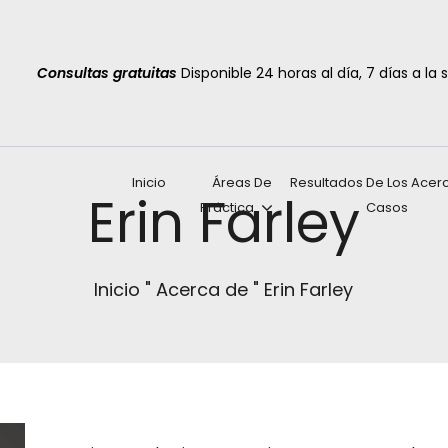
Consultas gratuitas
Disponible 24 horas al día, 7 días a l
Inicio
Áreas De
Resultados De Los
Acer
Erin Farley
Práctica
Casos
Inicio
"
Acerca de
"
Erin Farley