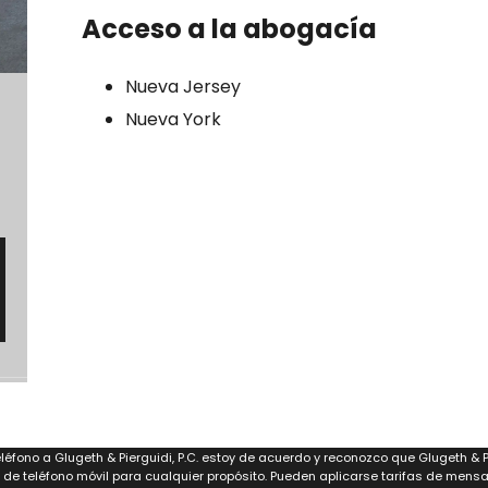
Acceso a la abogacía
Nueva Jersey
Nueva York
léfono a Glugeth & Pierguidi, P.C. estoy de acuerdo y reconozco que Glugeth & Pi
de teléfono móvil para cualquier propósito. Pueden aplicarse tarifas de mensa