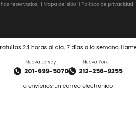
chos reservados.
| Mapa del sitio
| Política de privacidad
ratuitas 24 horas al día, 7 días a la semana. Lla
Nueva Jersey
Nueva York
201-699-5070
212-256-9255
o envíenos un correo electrónico