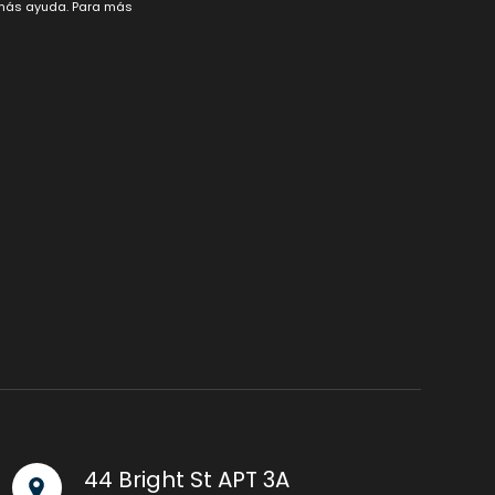
r más ayuda. Para más
44 Bright St APT 3A