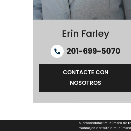
Erin Farley
201-699-5070
CONTACTE CON
NOSOTROS
Al proporcionar mi número de te
mensajes de texto a mi número 