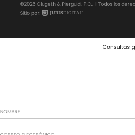
©2026 Glugeth & Pierguidi, P.C..
| Todos los dere
Sitio por:
Consultas g