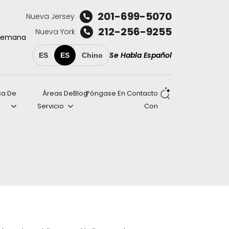
201-699-5070
Nueva Jersey
212-256-9255
Nueva York
a semana
Se Habla Español
ES
ES
Chino
ca De
Áreas De
Blog
Póngase En Contacto
Servicio
Con