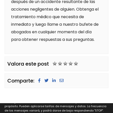
después de un accidente resultante de las
acciones negligentes de alguien. Obtenga el
tratamiento médico que necesita de
inmediato y luego llame a nuestro bufete de
abogados en cualquier momento del día
para obtener respuestas a sus preguntas.
Valora este post
Comparte:
Al proporcionar mi número de teléfono a Glugeth & Pierguidi, P.C. estoy
de acuerdo y reconozco que Glugeth & Pierguidi, P.C. puede enviar
mensajes de texto a mi número de teléfono móvil para cualquier
propósito. Pueden aplicarse tarifas de mensajes y datos. La frecuencia
de los mensajes variará, y podrá darse de baja respondiendo "STOP".