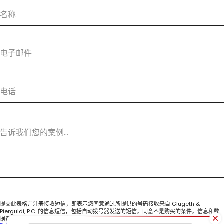
提交此表格并注册接收短信，即表示您同意通过所提供的号码接收来自 Glugeth &
Pierguidi, P.C. 的信息短信，包括自动拨号器发送的短信。同意不是购买的条件。信息和数
据费率可能适用。信息发送频率不一。可随时回复 STOP 取消订阅。回复 HELP 获取帮助。.