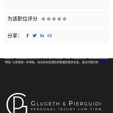
为该职位评分
分享：
向 Glugeth & Pierguidi, P.C. 提供我的电话号码即表示我同意并承认 Glugeth &
Pierguidi, P.C. 可以出于任何目的向我的无线电话号码发送短信。信息和数据费率可
能适用。信息发送频率会有所不同，您可以回复 “停止 ”来选择退出。如需取消订阅或
"帮助 "以获得进一步帮助。有关如何处理您的数据的更多信息，请访问我们的
隐私政
策
.