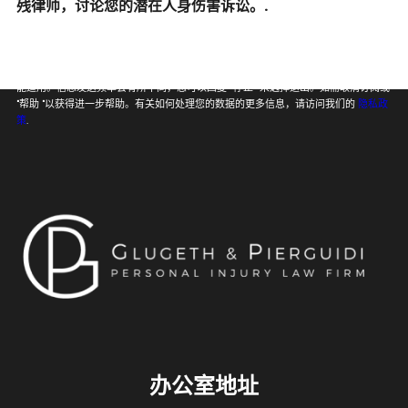
残律师，讨论您的潜在人身伤害诉讼。.
向 Glugeth & Pierguidi, P.C. 提供我的电话号码即表示我同意并承认 Glugeth &
Pierguidi, P.C. 可以出于任何目的向我的无线电话号码发送短信。信息和数据费率可
能适用。信息发送频率会有所不同，您可以回复 “停止 ”来选择退出。如需取消订阅或
"帮助 "以获得进一步帮助。有关如何处理您的数据的更多信息，请访问我们的
隐私政
策
.
办公室地址